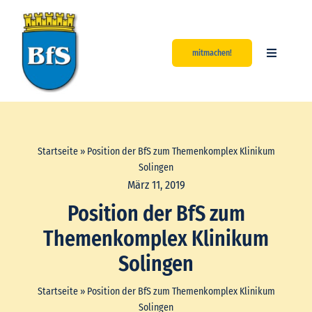
Zum
Inhalt
springen
mitmachen!
Toggle
Navigatio
Start
Aktuelles
Startseite
»
Position der BfS zum Themenkomplex Klinikum
Solingen
Über uns
März 11, 2019
Position der BfS zum
Unsere Werte
Themenkomplex Klinikum
Solingen
Kontakt
Startseite
»
Position der BfS zum Themenkomplex Klinikum
Solingen