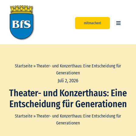
Zum
Inhalt
springen
mitmachen!
Toggle
Navigatio
Start
Aktuelles
Startseite
»
Theater- und Konzerthaus: Eine Entscheidung für
Generationen
Über uns
Juli 2, 2026
Theater- und Konzerthaus: Eine
Unsere Werte
Entscheidung für Generationen
Startseite
»
Theater- und Konzerthaus: Eine Entscheidung für
Kontakt
Generationen