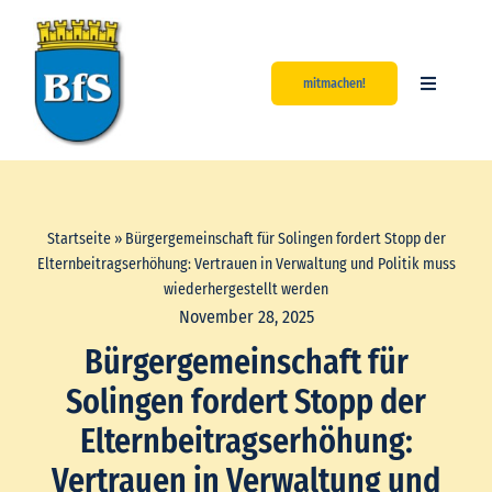
Zum
Inhalt
springen
mitmachen!
Toggle
Navigatio
Start
Aktuelles
Startseite
»
Bürgergemeinschaft für Solingen fordert Stopp der
Elternbeitragserhöhung: Vertrauen in Verwaltung und Politik muss
Über uns
wiederhergestellt werden
November 28, 2025
Bürgergemeinschaft für
Unsere Werte
Solingen fordert Stopp der
Kontakt
Elternbeitragserhöhung:
Vertrauen in Verwaltung und