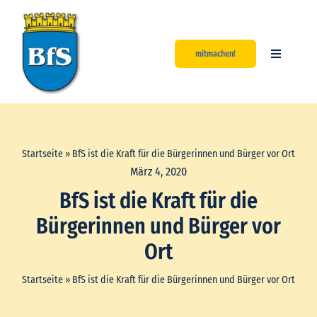
Zum
Inhalt
springen
mitmachen!
Toggle
Navigatio
Start
Aktuelles
Startseite
»
BfS ist die Kraft für die Bürgerinnen und Bürger vor Ort
März 4, 2020
Über uns
BfS ist die Kraft für die
Bürgerinnen und Bürger vor
Unsere Werte
Ort
Kontakt
Startseite
»
BfS ist die Kraft für die Bürgerinnen und Bürger vor Ort