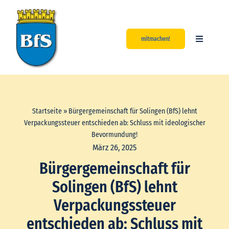
Zum
Inhalt
springen
mitmachen!
Toggle
Navigatio
Start
Aktuelles
Startseite
»
Bürgergemeinschaft für Solingen (BfS) lehnt
Verpackungssteuer entschieden ab: Schluss mit ideologischer
Über uns
Bevormundung!
März 26, 2025
Bürgergemeinschaft für
Unsere Werte
Solingen (BfS) lehnt
Kontakt
Verpackungssteuer
entschieden ab: Schluss mit