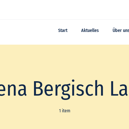
Start
Aktuelles
Über un
ena Bergisch L
1 item